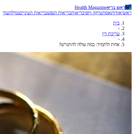
ראש בריא
Health Magazine
ראשי
אודות
אסתטיקה ויופי
בריאות
בריאות הנפש
בריאות העיניים
גמילה
עוד
בית
‹
עריכת דין
‹
אחת ולתמיד: כמה עולה להתגרש?