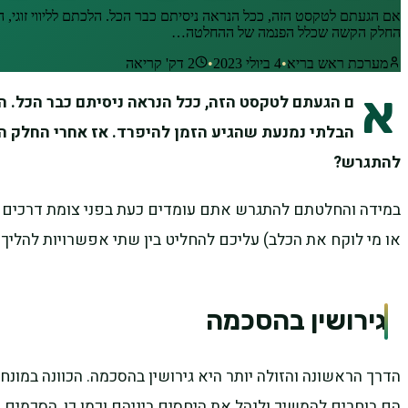
אם הגעתם לטקסט הזה, ככל הנראה ניסיתם כבר הכל. הלכתם לליווי זוגי,
החלק הקשה שכלל הפנמה של ההחלטה…
מערכת ראש בריא
•
4 ביולי 2023
•
2
דק' קריאה
א
ם הגעתם לטקסט הזה, ככל הנראה ניסיתם כבר הכל. ה
הבלתי נמנעת שהגיע הזמן להיפרד. אז אחרי החלק ה
להתגרש?
במידה והחלטתם להתגרש אתם עומדים כעת בפני צומת דרכים בכל 
או מי לוקח את הכלב) עליכם להחליט בין שתי אפשרויות להליך ג
גירושין בהסכמה
הדרך הראשונה והזולה יותר היא גירושין בהסכמה. הכוונה במונח
הם בוחרים להמשיך ולנהל את היחסים ביניהם וכמו כן, הסכמים 