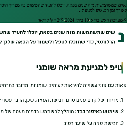
נשים שמשתמשות מזה שנים בפאה, יוכלו להעיד שהשימוש בה מצריך היכרות 
לאורך זמן רב. טיפ למניעת…
מערכת ראש בריא
•
10 ביולי 2024
•
2
דק' קריאה
נ
שים שמשתמשות מזה שנים בפאה, יוכלו להעיד שהשימו
הרלוונטי, כדי שתוכלו לטפל ולשמור על הפאה שלכן לא
טיפ למניעת מראה שומני
פאות עם פוני עשויות להיראות לעיתים שומניות. מדובר בתרחיש 
מריחה של קרם פנים טרם חבישת הפאה. שכן, הדבר עשוי לה
שימוש באיפור כבד:
מומלץ להשתמש בכמות מעטה של מייק 
חבישת פאה על שיער רטוב.