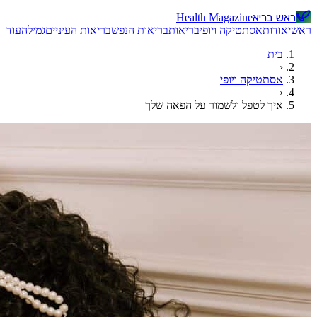
ראש בריא
Health Magazine
ראשי
אודות
אסתטיקה ויופי
בריאות
בריאות הנפש
בריאות העיניים
גמילה
עוד
בית
‹
אסתטיקה ויופי
‹
איך לטפל ולשמור על הפאה שלך