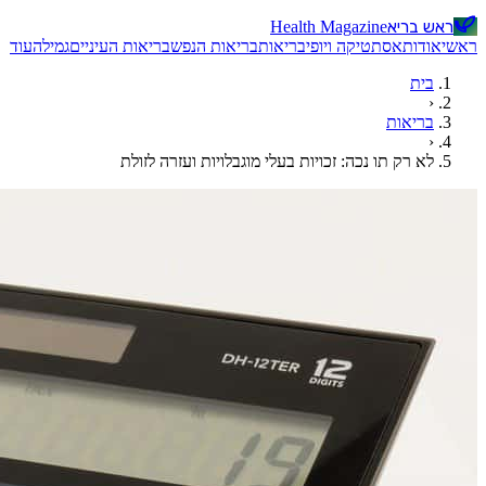
ראש בריא
Health Magazine
ראשי
אודות
אסתטיקה ויופי
בריאות
בריאות הנפש
בריאות העיניים
גמילה
עוד
בית
‹
בריאות
‹
לא רק תו נכה: זכויות בעלי מוגבלויות ועזרה לזולת