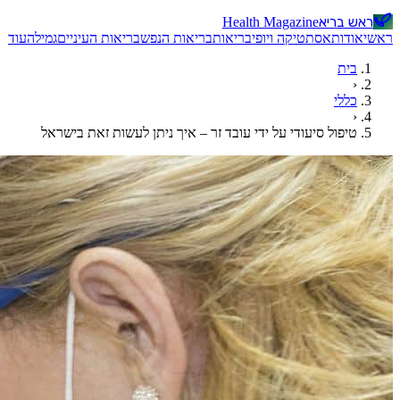
ראש בריא
Health Magazine
ראשי
אודות
אסתטיקה ויופי
בריאות
בריאות הנפש
בריאות העיניים
גמילה
עוד
בית
‹
כללי
‹
טיפול סיעודי על ידי עובד זר – איך ניתן לעשות זאת בישראל