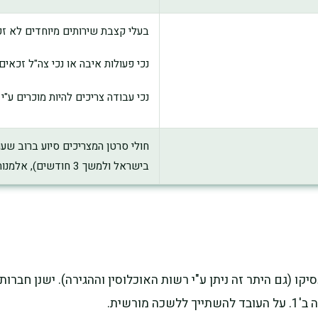
בעלי קצבת שירותים מיוחדים לא זק
נכי פעולות איבה או נכי צה"ל זכאים בתנאי שנקבע
נכי עבודה צריכים להיות מוכרים ע"י
חולי סרטן המצריכים סיוע ברוב שע
בישראל ולמשך 3 חודשים), אלמנות צה"ל והורים שכולים המטופלים ע"י משרד הביטחון.
ו (גם היתר זה ניתן ע"י רשות האוכלוסין וההגירה). ישנן חברו
רשית.