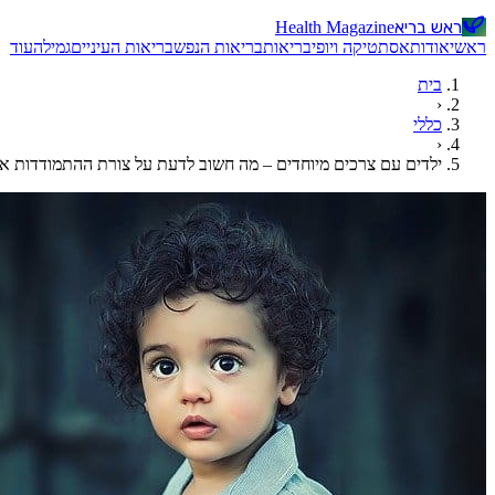
ראש בריא
Health Magazine
ראשי
אודות
אסתטיקה ויופי
בריאות
בריאות הנפש
בריאות העיניים
גמילה
עוד
בית
‹
כללי
‹
ילדים עם צרכים מיוחדים – מה חשוב לדעת על צורת ההתמודדות א