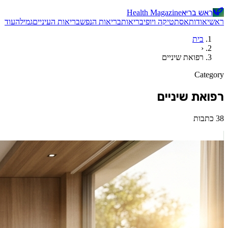
ראש בריא
Health Magazine
ראשי
אודות
אסתטיקה ויופי
בריאות
בריאות הנפש
בריאות העיניים
גמילה
עוד
בית
‹
רפואת שיניים
Category
רפואת שיניים
38
כתבות