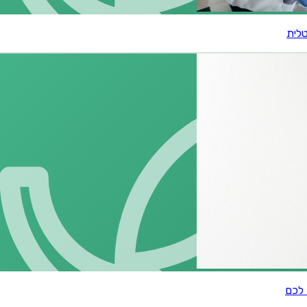
טלית
 לכם